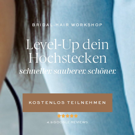
BRIDAL-HAIR WORKSHOP
Level-Up dein
Hochstecken
schneller. sauberer. schöner.
KOSTENLOS TEILNEHMEN
4.9 GOOGLE REVIEWS