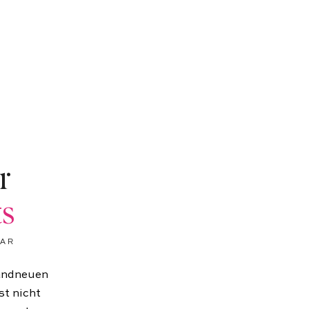
r
ts
BAR
randneuen
st nicht