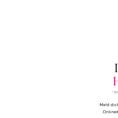
H
*D
Meld dic
Onlinek