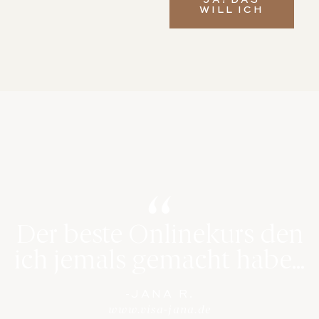
JA! DAS
WILL ICH
Der beste Onlinekurs den
ich jemals gemacht habe...
-JANA R.
www.visa-jana.de