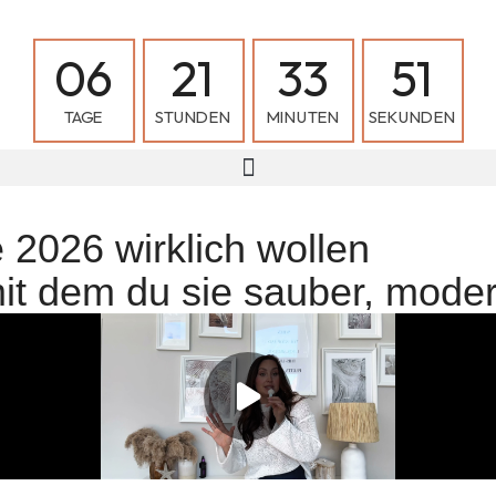
0
6
2
1
3
3
5
0
TAGE
STUNDEN
MINUTEN
SEKUNDEN
 2026 wirklich wollen
it dem du sie sauber, moder